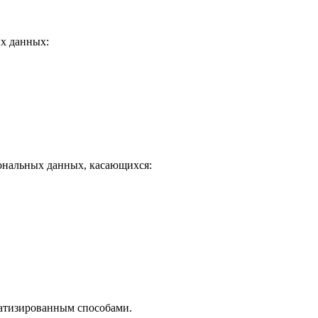
ых данных:
сональных данных, касающихся:
матизированным способами.