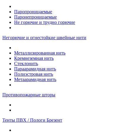
Паропроницаемые
Паронепроницаемые
Не горючие и трудно горючие
Негорючие и огнестойкие швейные нити
Металлизированная нить
Кремнеземная нить
Стеклонить
Параарамидная нить
Полиэстровая нить
Метаарамидная нить
Противопожарные шторы
Тенты ПВХ / Пологи Брезент