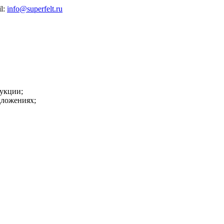
il:
info@superfelt.ru
укции;
дложениях;