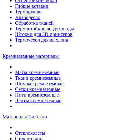
Огнестойкий экран
Гибкие вставки
Терморукава
Автоодеяло
Обработка тканей
Термостойкие воздуховоды
Шторки для 3D принтеров
Термочехол для выхлопа
Кремнеземные материалы
Маты кремнеземные
Ткани кремнеземные
Шнуры кремнеземные
Сетки кремнеземные
Нити кремнеземные
Ленты кремнеземные
Материалы Е-стекло
Стеклохолсты
Стеклоткань