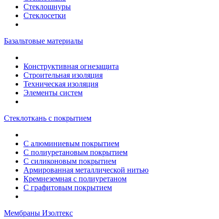
Стеклошнуры
Стеклосетки
Базальтовые материалы
Конструктивная огнезащита
Строительная изоляция
Техническая изоляция
Элементы систем
Стеклоткань с покрытием
С алюминиевым покрытием
С полиуретановым покрытием
С силиконовым покрытием
Армированная металлической нитью
Кремнеземная с полиуретаном
С графитовым покрытием
Мембраны Изолтекс