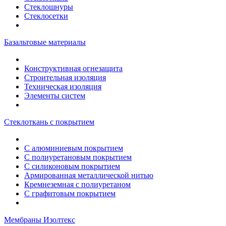
Стеклошнуры
Стеклосетки
Базальтовые материалы
Конструктивная огнезащита
Строительная изоляция
Техническая изоляция
Элементы систем
Стеклоткань с покрытием
С алюминиевым покрытием
С полиуретановым покрытием
С силиконовым покрытием
Армированная металлической нитью
Кремнеземная с полиуретаном
С графитовым покрытием
Мембраны Изолтекс