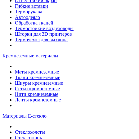
Огнестойкий экран
Гибкие вставки
Терморукава
Автоодеяло
Обработка тканей
Термостойкие воздуховоды
Шторки для 3D принтеров
Термочехол для выхлопа
Кремнеземные материалы
Маты кремнеземные
Ткани кремнеземные
Шнуры кремнеземные
Сетки кремнеземные
Нити кремнеземные
Ленты кремнеземные
Материалы Е-стекло
Стеклохолсты
Стеклоткань