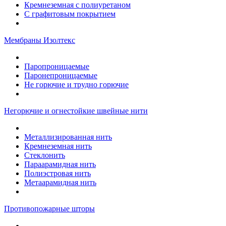
Кремнеземная с полиуретаном
С графитовым покрытием
Мембраны Изолтекс
Паропроницаемые
Паронепроницаемые
Не горючие и трудно горючие
Негорючие и огнестойкие швейные нити
Металлизированная нить
Кремнеземная нить
Стеклонить
Параарамидная нить
Полиэстровая нить
Метаарамидная нить
Противопожарные шторы