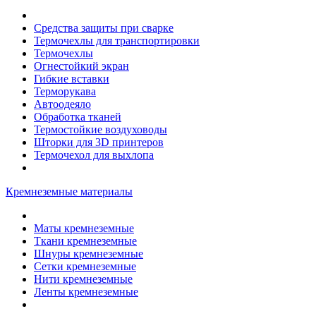
Средства защиты при сварке
Термочехлы для транспортировки
Термочехлы
Огнестойкий экран
Гибкие вставки
Терморукава
Автоодеяло
Обработка тканей
Термостойкие воздуховоды
Шторки для 3D принтеров
Термочехол для выхлопа
Кремнеземные материалы
Маты кремнеземные
Ткани кремнеземные
Шнуры кремнеземные
Сетки кремнеземные
Нити кремнеземные
Ленты кремнеземные