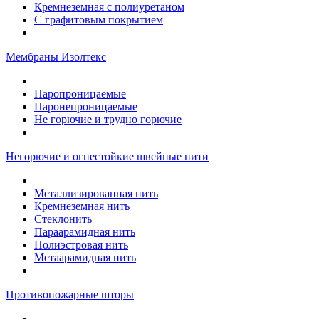
Кремнеземная с полиуретаном
С графитовым покрытием
Мембраны Изолтекс
Паропроницаемые
Паронепроницаемые
Не горючие и трудно горючие
Негорючие и огнестойкие швейные нити
Металлизированная нить
Кремнеземная нить
Стеклонить
Параарамидная нить
Полиэстровая нить
Метаарамидная нить
Противопожарные шторы