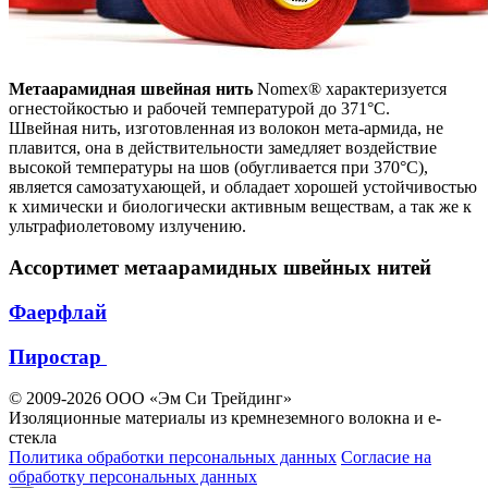
Метаарамидная швейная нить
Nomex® характеризуется
огнестойкостью и рабочей температурой до 371°С.
Швейная нить, изготовленная из волокон мета-армида, не
плавится, она в действительности замедляет воздействие
высокой температуры на шов (обугливается при 370°C),
является самозатухающей, и обладает хорошей устойчивостью
к химически и биологически активным веществам, а так же к
ультрафиолетовому излучению.
Ассортимет метаарамидных швейных нитей
Фаерфлай
Пиростар
© 2009-2026 ООО «Эм Си Трейдинг»
Изоляционные материалы из кремнеземного волокна и e-
стекла
Политика обработки персональных данных
Согласие на
обработку персональных данных