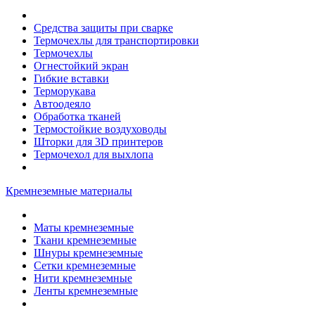
Средства защиты при сварке
Термочехлы для транспортировки
Термочехлы
Огнестойкий экран
Гибкие вставки
Терморукава
Автоодеяло
Обработка тканей
Термостойкие воздуховоды
Шторки для 3D принтеров
Термочехол для выхлопа
Кремнеземные материалы
Маты кремнеземные
Ткани кремнеземные
Шнуры кремнеземные
Сетки кремнеземные
Нити кремнеземные
Ленты кремнеземные