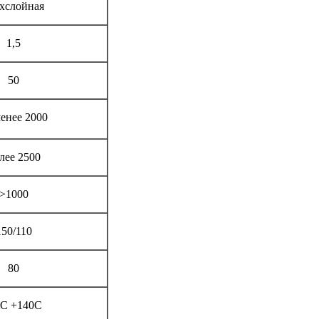
хслойная
1,5
50
менее 2000
лее 2500
>1000
150/110
80
0С +140С