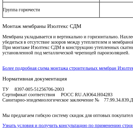
Группа горючести
Монтаж мембраны Изолтекс СДМ
Мембрана укладывается и вертикально и горизонтально. Нахле
убедиться в отсутствие зазоров между утеплителем и мембрано
При монтаже Изолтекс СДМ в конструкцию утепленных скатных 
установленной под металлической черепицей пароизоляцией.
Более подробная схема монтажа строительных мембран Изолте
Нормативная документация
ТУ 8397-005-51256706-2003
Сертификат соответствия РОСС RU.AЮ64.H04283
Санитарно-эпидемиологическое заключение № 77.99.34.839.Д
Мы предлагаем гибкую систему скидок для оптовых покупател
Узнать условия и получить консультацию по применению стро