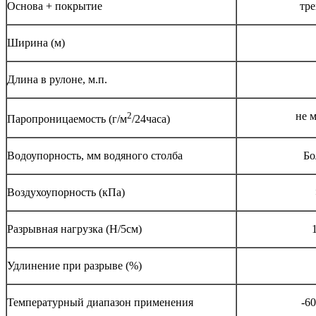
Основа + покрытие
тре
Ширина (м)
Длина в рулоне, м.п.
2
не 
Паропроницаемость (г/м
/24часа)
Водоупорность, мм водяного столба
Бо
Воздухоупорность (кПа)
Разрывная нагрузка (Н/5см)
Удлинение при разрыве (%)
Температурный диапазон применения
-6