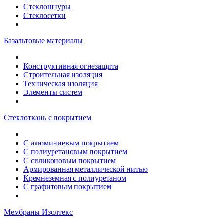
Стеклошнуры
Стеклосетки
Базальтовые материалы
Конструктивная огнезащита
Строительная изоляция
Техническая изоляция
Элементы систем
Стеклоткань с покрытием
С алюминиевым покрытием
С полиуретановым покрытием
С силиконовым покрытием
Армированная металлической нитью
Кремнеземная с полиуретаном
С графитовым покрытием
Мембраны Изолтекс