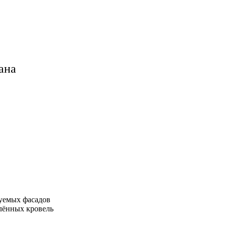
ана
уемых фасадов
плённых кровель