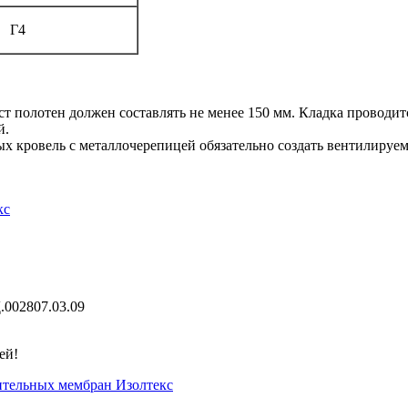
Г4
ст полотен должен составлять не менее 150 мм. Кладка проводи
й.
кровель с металлочерепицей обязательно создать вентилируемы
кс
.002807.03.09
ей!
ительных мембран Изолтекс