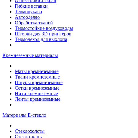
Огнестойкий экран
Гибкие вставки
Терморукава
Автоодеяло
Обработка тканей
Термостойкие воздуховоды
Шторки для 3D принтеров
Термочехол для выхлопа
Кремнеземные материалы
Маты кремнеземные
Ткани кремнеземные
Шнуры кремнеземные
Сетки кремнеземные
Нити кремнеземные
Ленты кремнеземные
Материалы Е-стекло
Стеклохолсты
Стеклоткань