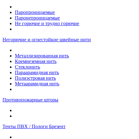
Паропроницаемые
Паронепроницаемые
Не горючие и трудно горючие
Негорючие и огнестойкие швейные нити
Металлизированная нить
Кремнеземная нить
Стеклонить
Параарамидная нить
Полиэстровая нить
Метаарамидная нить
Противопожарные шторы
Тенты ПВХ / Пологи Брезент