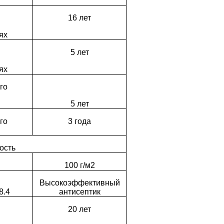
16 лет
ях
5 лет
ях
го
5 лет
го
3 года
ость
100 г/м2
Высокоэффективный
8.4
антисептик
20 лет