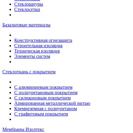
Стеклошнуры
Стеклосетки
Базальтовые материалы
Конструктивная огнезащита
Строительная изоляция
Техническая изоляция
Элементы систем
Стеклоткань с покрытием
С алюминиевым покрытием
С полиуретановым покрытием
С силиконовым покрытием
Армированная металлической нитью
Кремнеземная с полиуретаном
С графитовым покрытием
Мембраны Изолтекс