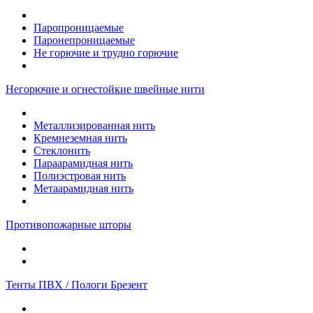
Паропроницаемые
Паронепроницаемые
Не горючие и трудно горючие
Негорючие и огнестойкие швейные нити
Металлизированная нить
Кремнеземная нить
Стеклонить
Параарамидная нить
Полиэстровая нить
Метаарамидная нить
Противопожарные шторы
Тенты ПВХ / Пологи Брезент