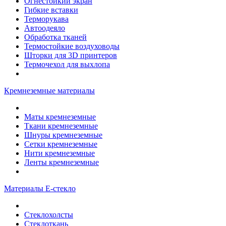
Огнестойкий экран
Гибкие вставки
Терморукава
Автоодеяло
Обработка тканей
Термостойкие воздуховоды
Шторки для 3D принтеров
Термочехол для выхлопа
Кремнеземные материалы
Маты кремнеземные
Ткани кремнеземные
Шнуры кремнеземные
Сетки кремнеземные
Нити кремнеземные
Ленты кремнеземные
Материалы Е-стекло
Стеклохолсты
Стеклоткань