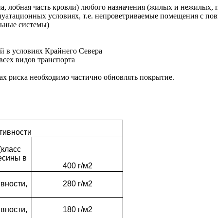
, лобная часть кровли) любого назначения (жилых и нежилых, 
плуатационных условиях, т.е. непроветриваемые помещения с п
льные системы)
 в условиях Крайнего Севера
сех видов транспорта
ах риска необходимо частично обновлять покрытие.
тивности
(класс
есины в
400 г/м2
вности,
280 г/м2
вности,
180 г/м2